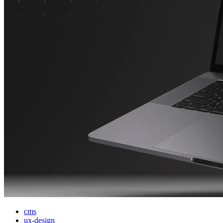
cms
ux-design