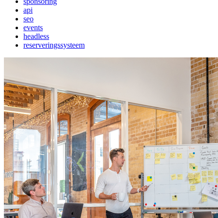
sponsoring
api
seo
events
headless
reserveringssysteem